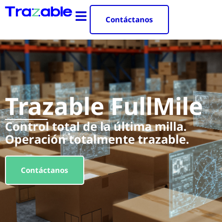
Contáctanos
Trazable FullMile
Control total de la última milla.
Operación totalmente trazable.
Contáctanos