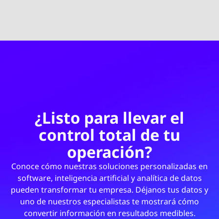
¿Listo para llevar el
control total de tu
operación?
Conoce cómo nuestras soluciones personalizadas en
software, inteligencia artificial y analítica de datos
pueden transformar tu empresa. Déjanos tus datos y
uno de nuestros especialistas te mostrará cómo
convertir información en resultados medibles.