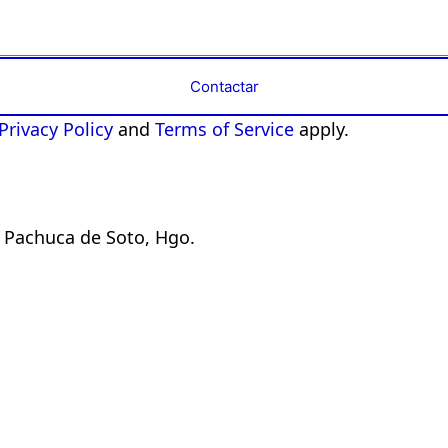
Contactar
Privacy Policy
and
Terms of Service
apply.
, Pachuca de Soto, Hgo.
Trazable VISION
Supervisión visual con inteligencia artificial
desde la cámara misma.