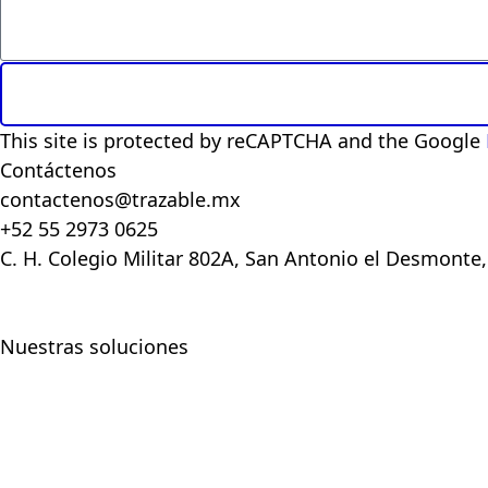
This site is protected by reCAPTCHA and the Google
Contáctenos
contactenos@trazable.mx
+52 55 2973 0625
C. H. Colegio Militar 802A, San Antonio el Desmonte
Nuestras soluciones
Trazable LINK
Automatiza y escala operaciones con
desarrollo de software industrial.